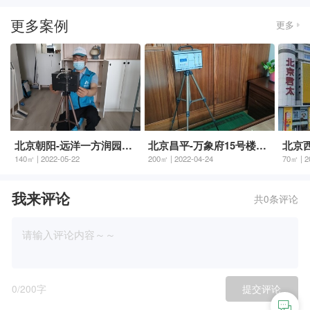
更多案例
更多
北京朝阳-远洋一方润园小区
北京昌平-万象府15号楼3单元
北京
140㎡ | 2022-05-22
200㎡ | 2022-04-24
70㎡ | 2
我来评论
共0条评论
0
/200字
提交评论