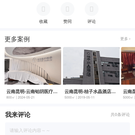
收藏
赞同
评论
更多案例
更多
云南昆明-云南铂玥医疗美容
云南昆明-桔子水晶酒店云华店
云南
800㎡ | 2024-05-21
5000㎡ | 2019-05-11
5000㎡ |
我来评论
共0条评论