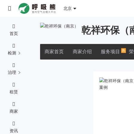
北京
乾祥环保（
首页
热
商家首页
商家介绍
服务项目
荣
检测
治理
租赁
商家
资讯