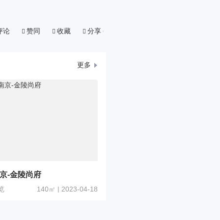
评论
赞同
收藏
分享
更多
京-金陵尚府
览
140㎡ | 2023-04-18