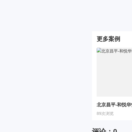
更多案例
北京昌平-和悦华
89次浏览
评论：
0