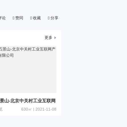
评论
赞同
收藏
分享
更多
景山-北京中关村工业互联网
展有限公司
览
630㎡ | 2021-11-08