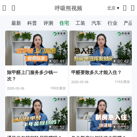
呼吸熊视频
北京
推荐
最新
科普
评测
住宅
工装
汽车
行业
产品
00:41
00:42
除甲醛上门服务多少钱一
甲醛要散多久才能入住？
次？
114次播放
2025-05-06
106次播放
2025-05-06
00:52
00:53