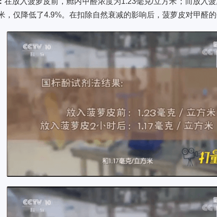
：
在放入菠萝皮前，舱内甲醛浓度为1.23毫克/立方米；而放入
立方米，仅降低了4.9%。在扣除自然衰减的影响后，菠萝皮对甲醛