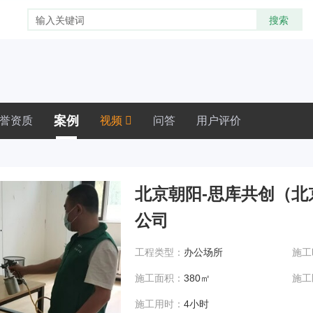
案例
誉资质
视频
问答
用户评价
北京朝阳-思库共创（北
公司
工程类型：
办公场所
施工
施工面积：
380㎡
施工
施工用时：
4小时