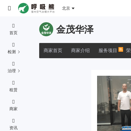
北京
金茂华泽
首页
热
商家首页
商家介绍
服务项目
荣
检测
治理
租赁
商家
资讯