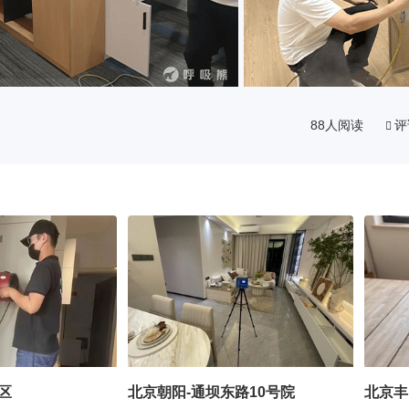
88人阅读
评
区
北京朝阳-通坝东路10号院
北京丰