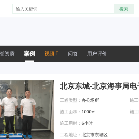
案例
誉资质
视频
问答
用户评价
北京东城-北京海事局电
工程类型：
办公场所
施工
施工面积：
1000㎡
施工
施工用时：
6小时
工程地址：
北京市东城区