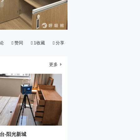
论
赞同
1收藏
分享
更多
台-阳光新城