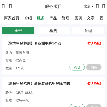
服务项目
北京
商家首页
介绍
服务
产品
资质
案例
文章
视
全部
检测
治理
【室内甲醛检测】专业测甲醛1个点
暂无报价
效力：商家自测
标准：按点位
询价
购买
数量：1个点
【新房甲醛治理】新房装修除甲醛除异味
暂无报价
验收：GB/T18883
标准：按每平米